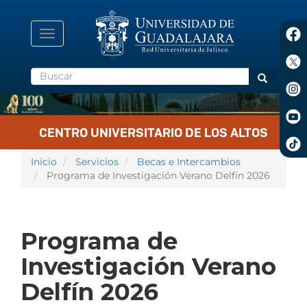
Pasar
al
contenido
Toggle
principal
navigation
Buscar
Buscar
CENTRO UNIVERSITARIO DE LOS ALTOS
Inicio
Servicios
Becas e Intercambios
Programa de Investigación Verano Delfín 2026
Programa de
Investigación Verano
Delfín 2026