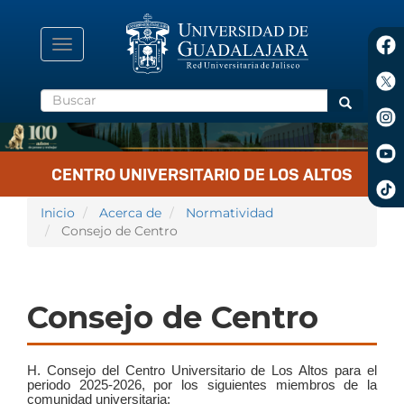
Pasar
al
contenido
Toggle
principal
navigation
Buscar
Buscar
CENTRO UNIVERSITARIO DE LOS ALTOS
Inicio
Acerca de
Normatividad
Consejo de Centro
Consejo de Centro
H. Consejo del Centro Universitario de Los Altos para el
periodo 2025-2026, por los siguientes miembros de la
comunidad universitaria: