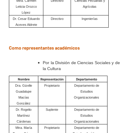
Mtra. Carmen
Directivo
Ciencias Pecuarias y
Leticia Orozco
Agrícolas
López
Dr. Cesar Eduardo
Directivo
Ingenierías
Aceves Aldrete
Como representantes académicos
Por la División de Ciencias Sociales y de
la Cultura
Nombre
Representación
Departamento
Dra.
Gizelle
Propietario
Departamento de
Guadalupe
Estudios
Macías
Organizacionales
González
Dr. Rogelio
Suplente
Departamento de
Martínez
Estudios
Cárdenas
Organizacionales
Mtra. María
Propietario
Departamento de