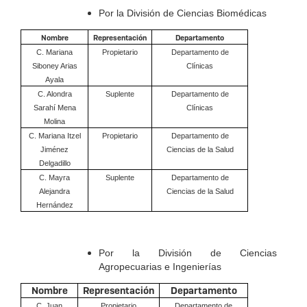
Por la División de Ciencias Biomédicas
Nombre
Representación
Departamento
C. Mariana
Propietario
Departamento de
Siboney Arias
Clínicas
Ayala
C. Alondra
Suplente
Departamento de
Sarahí Mena
Clínicas
Molina
C. Mariana Itzel
Propietario
Departamento de
Jiménez
Ciencias de la Salud
Delgadillo
C. Mayra
Suplente
Departamento de
Alejandra
Ciencias de la Salud
Hernández
Por la División de Ciencias
Agropecuarias e Ingenierías
Nombre
Representación
Departamento
C. Juan
Propietario
Departamento de