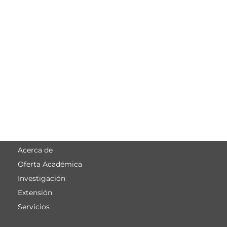
Acerca de
Menú
Oferta Académica
principal
Investigación
Extensión
Servicios