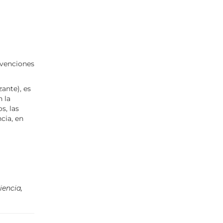
venciones
zante), es
 la
s, las
cia, en
iencia,