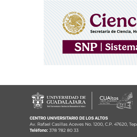
CENTRO UNIVERSITARIO DE LOS ALTOS
Av. Rafael Casillas Aceves No. 1200, C.P. 47620, Tep
Teléfono:
378 782 80 33