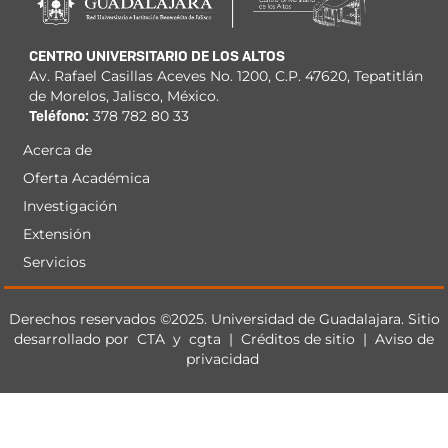
CENTRO UNIVERSITARIO DE LOS ALTOS
Av. Rafael Casillas Aceves No. 1200, C.P. 47620, Tepatitlán
de Morelos, Jalisco, México.
Teléfono:
378 782 80 33
Acerca de
Menú
Oferta Académica
principal
Investigación
Extensión
Servicios
Derechos
Derechos reservados ©2025. Universidad de Guadalajara. Sitio
desarrollado por
CTA
y
cgta
|
Créditos de sitio
|
Aviso de
privacidad