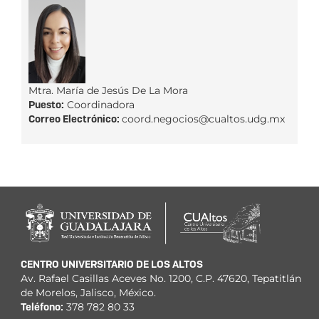
Mtra. María de Jesús De La Mora
Puesto:
Coordinadora
Correo Electrónico:
coord.negocios@cualtos.udg.mx
CENTRO UNIVERSITARIO DE LOS ALTOS
Av. Rafael Casillas Aceves No. 1200, C.P. 47620, Tepatitlán
de Morelos, Jalisco, México.
Teléfono:
378 782 80 33