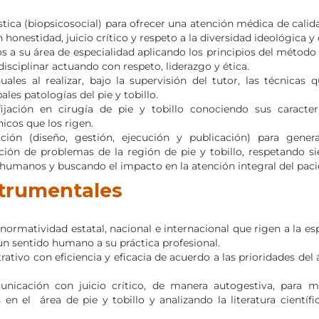
tica (biopsicosocial) para ofrecer una atención médica de calid
honestidad, juicio crítico y respeto a la diversidad ideológica y c
s a su área de especialidad aplicando los principios del método c
disciplinar actuando con respeto, liderazgo y ética.
les al realizar, bajo la supervisión del tutor, las técnicas q
les patologías del pie y tobillo.
jación en cirugía de pie y tobillo conociendo sus caracterí
icos que los rigen.
ión (diseño, gestión, ejecución y publicación) para gener
ión de problemas de la región de pie y tobillo, respetando s
 humanos y buscando el impacto en la atención integral del paci
trumentales
normatividad estatal, nacional e internacional que rigen a la esp
e un sentido humano a su práctica profesional.
rativo con eficiencia y eficacia de acuerdo a las prioridades del
municación con juicio crítico, de manera autogestiva, para 
en el área de pie y tobillo y analizando la literatura científi