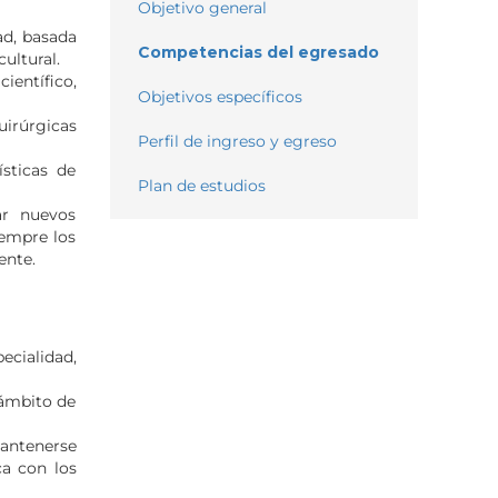
Objetivo general
ad, basada
Competencias del egresado
ultural.
ientífico,
Objetivos específicos
uirúrgicas
Perfil de ingreso y egreso
sticas de
Plan de estudios
ar nuevos
iempre los
ente.
ecialidad,
 ámbito de
mantenerse
ca con los