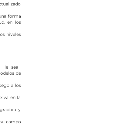
ctualizado
 una forma
ud, en los
ros niveles
ue le sea
modelos de
pego a los
xiva en la
egradora y
n su campo