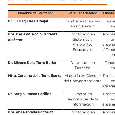
Nombre del Profesor
Perfil Académico
Líneas 
Dr. Luis Aguilar Carvajal
Doctor en Ciencias
Tende
en Educación
en
Dra. María del Rocío Carranza
Doctorado en
Proces
Sistemas y
en
Alcántar
Ambientes
enseña
Educativos
/ Tend
en
Dr. Silvano De la Torre Barba
Doctorado en
Tende
Derecho
en
Mtra. Carolina de la Torre Ibarra
Maestría en Ciencias
Proces
del Comportamiento
en
enseña
Dr. Sergio Franco Casillas
Doctor en
Proces
Tecnologías de la
en
Información
enseña
Dra. Ana Gabriela González
Doctorado en
Proces