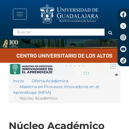
Pasar
al
contenido
Toggle
principal
navigation
Buscar
Buscar
CENTRO UNIVERSITARIO DE LOS ALTOS
Inicio
Oferta Académica
Maestría en Procesos Innovadores en el
Aprendizaje (MPIA)
Núcleo Académico
Núcleo Académico