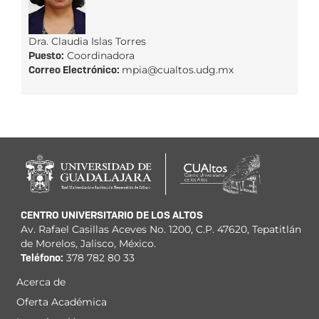
Dra. Claudia Islas Torres
Puesto:
Coordinadora
Correo Electrónico:
mpia@cualtos.udg.mx
CENTRO UNIVERSITARIO DE LOS ALTOS
Av. Rafael Casillas Aceves No. 1200, C.P. 47620, Tepatitlán
de Morelos, Jalisco, México.
Teléfono:
378 782 80 33
Acerca de
Menú
Oferta Académica
principal