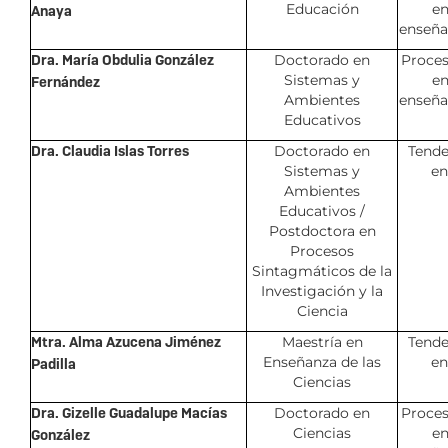
Educación
en
Anaya
enseña
Dra. María Obdulia González
Doctorado en
Proces
Sistemas y
en
Fernández
Ambientes
enseña
Educativos
Dra. Claudia Islas Torres
Doctorado en
Tende
Sistemas y
en
Ambientes
Educativos /
Postdoctora en
Procesos
Sintagmáticos de la
Investigación y la
Ciencia
Mtra. Alma Azucena Jiménez
Maestría en
Tende
Enseñanza de las
en
Padilla
Ciencias
Dra. Gizelle Guadalupe Macías
Doctorado en
Proces
Ciencias
en
González