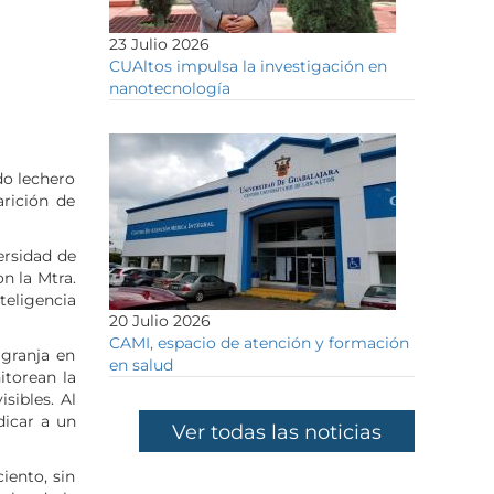
23 Julio 2026
CUAltos impulsa la investigación en
nanotecnología
ado lechero
arición de
ersidad de
n la Mtra.
teligencia
20 Julio 2026
CAMI, espacio de atención y formación
 granja en
en salud
itorean la
sibles. Al
dicar a un
Ver todas las noticias
iento, sin