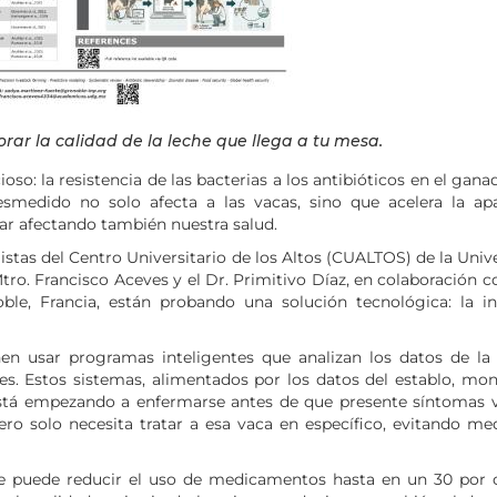
ar la calidad de la leche que llega a tu mesa.
ioso: la resistencia de las bacterias a los antibióticos en el gan
esmedido no solo afecta a las vacas, sino que acelera la ap
nar afectando también nuestra salud.
listas del Centro Universitario de los Altos (CUALTOS) de la Univ
tro. Francisco Aceves y el Dr. Primitivo Díaz, en colaboración co
ble, Francia, están probando una solución tecnológica: la in
en usar programas inteligentes que analizan los datos de la
es. Estos sistemas, alimentados por los datos del establo, mon
está empezando a enfermarse antes de que presente síntomas vi
jero solo necesita tratar a esa vaca en específico, evitando me
se puede reducir el uso de medicamentos hasta en un 30 por c