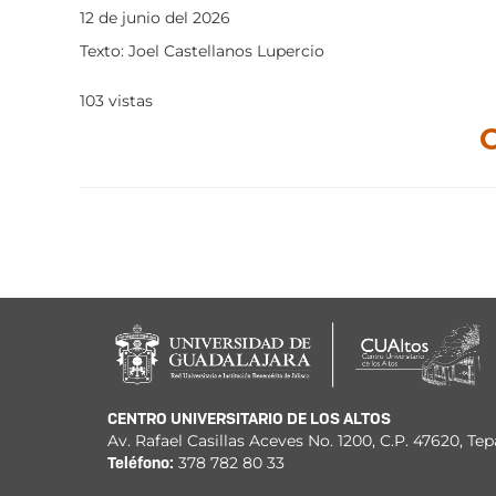
12 de junio del 2026
Texto: Joel Castellanos Lupercio
103
vistas
CENTRO UNIVERSITARIO DE LOS ALTOS
Av. Rafael Casillas Aceves No. 1200, C.P. 47620, Tep
Teléfono:
378 782 80 33