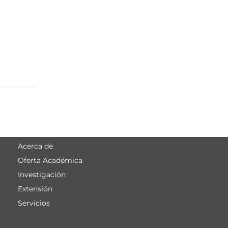
Acerca de
Menú
Oferta Académica
principal
Investigación
Extensión
Servicios