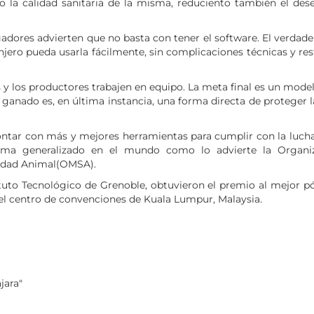
 la calidad sanitaria de la misma, reduciento también el des
adores advierten que no basta con tener el software. El verdade
jero pueda usarla fácilmente, sin complicaciones técnicas y res
 y los productores trabajen en equipo. La meta final es un mode
l ganado es, en última instancia, una forma directa de proteger l
ontar con más y mejores herramientas para cumplir con la lucha
lema generalizado en el mundo como lo advierte la Organi
nidad Animal(OMSA).
tuto Tecnológico de Grenoble, obtuvieron el premio al mejor pó
 el centro de convenciones de Kuala Lumpur, Malaysia.
jara"