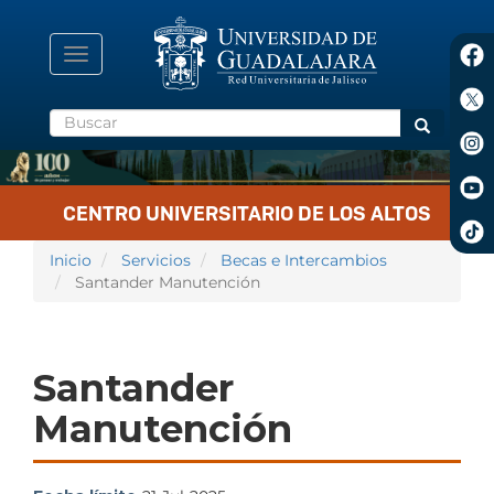
Pasar
al
contenido
Toggle
principal
navigation
Buscar
Buscar
CENTRO UNIVERSITARIO DE LOS ALTOS
Inicio
Servicios
Becas e Intercambios
Santander Manutención
Santander
Manutención