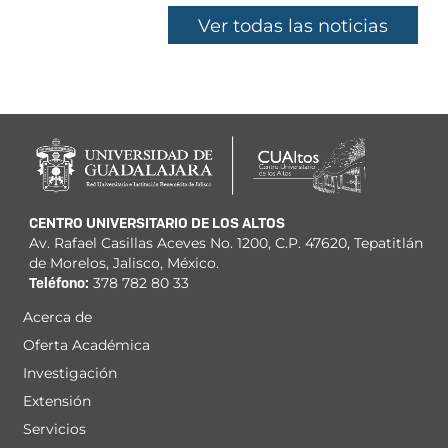
Ver todas las noticias
CENTRO UNIVERSITARIO DE LOS ALTOS
Av. Rafael Casillas Aceves No. 1200, C.P. 47620, Tepatitlán
de Morelos, Jalisco, México.
Teléfono:
378 782 80 33
Acerca de
Menú
Oferta Académica
principal
Investigación
Extensión
Servicios